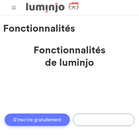
Fonctionnalités
Fonctionnalités
de luminjo
Parfois, l
e service client peut devenir stressant
.
Imaginez, vous vous levez le matin et vous devez lire les e-
mails de clients furieux et répondre aux coups de fil de ceux-ci.
C'est pourquoi, les fonctionnalités de luminjo ont toutes une
utilité pour satisfaire tous vos contacts.
S'inscrire gratuitement
Demander une démo