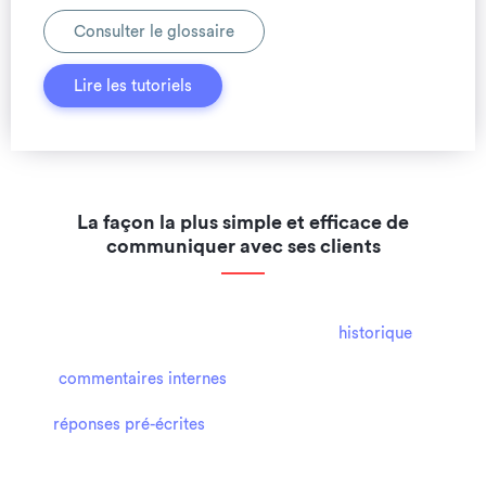
Consulter le glossaire
Lire les tutoriels
La façon la plus simple et efficace de
communiquer avec ses clients
Luminjo vous permettra de
simplifier vos échanges avec vos
interlocuteurs
et d'être plus efficace. Un
historique
vous
permettra de suivre l'avancement des tickets d'assistance et
les
commentaires internes
permettront à votre équipe de
pouvoir communiquer entre eux à propos d'un ticket. Des
réponses pré-écrites
vous permettront de
répondre
rapidement et efficacement à vos clients.