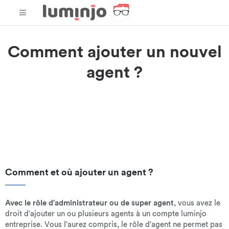
Comment ajouter un nouvel
agent ?
Vous souhaitez
utiliser luminjo avec une équipe d'agents ?
Dans ce tutoriel, nous allons voir
comment ajouter un
nouveau membre à votre compte luminjo et lui confier un
rôle dans votre équipe
. Les rôles sont importants pour gérer
efficacement vos agents en relation avec vos clients.
Comment et où ajouter un agent ?
Avec le rôle d'administrateur ou de super agent
, vous avez le
droit d'ajouter un ou plusieurs agents à un compte luminjo
entreprise. Vous l'aurez compris, le rôle d'agent ne permet pas