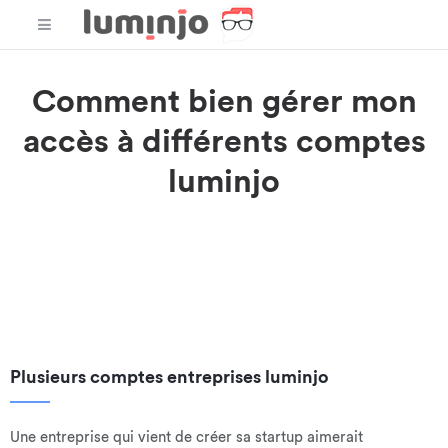
Comment bien gérer mon
accès à différents comptes
luminjo
Un chef d'entreprise peut décider de créer différents comptes
entreprise sur luminjo. Ainsi,
un dirigeant peut avoir un
espace dédié pour chacunes de ses activités.
Ce même chef
d'entreprise peut aussi très bien être un utilisateur "client"
d'une entreprise sur luminjo.
Plusieurs comptes entreprises luminjo
Une entreprise qui vient de créer sa startup aimerait