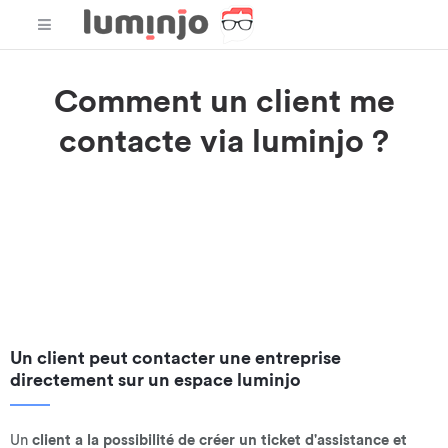
Comment un client me
contacte via luminjo ?
Un client peut vous
contacter directement sur l'URL de votre
espace dédié luminjo
. Il est important cependant, de
bien
intégrer le formulaire de création de tickets
sur un site web si
vous souhaitez être contacté sur votre site. Même sans être
développeur, il est très facile de faire apparaître ce formulaire
sur une page web.
Un client peut contacter une entreprise
directement sur un espace luminjo
Un
client a la possibilité de créer un ticket d'assistance et