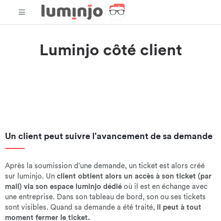
Luminjo côté client
Les clients d'un compte luminjo entreprise ont un accès
différent par rapport aux agents du service client. De façon
logique,
les utilisateurs interviennent uniquement sur le
ticket qui les concerne directement.
Un client peut suivre l'avancement de sa demande
Après la soumission d'une demande, un ticket est alors créé
sur luminjo. Un
client obtient alors un accès à son ticket (par
mail) via son espace luminjo dédié
où il est en échange avec
une entreprise. Dans son tableau de bord, son ou ses tickets
sont visibles. Quand sa demande a été traité,
il peut à tout
moment fermer le ticket.